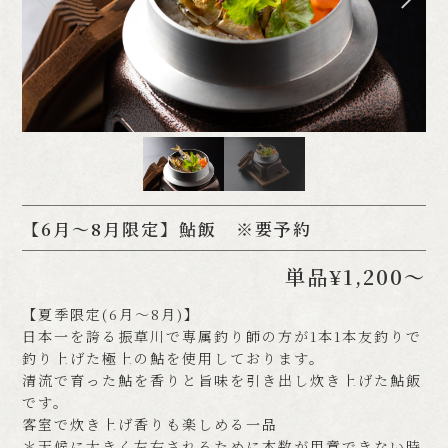
【6月〜8月限定】鮎飯 ※要予約
単品¥1,200～
【夏季限定(6月〜8月)】
日本一を誇る振草川で専属釣り師の方が1本1本友釣りで
釣り上げた極上の鮎を使用しております。
清流で育った鮎を香りと旨味を引き出し炊き上げた鮎飯
です。
客室で炊き上げ香りも楽しめる一品
＊天候に大きく左右されるために本数が用意できない時